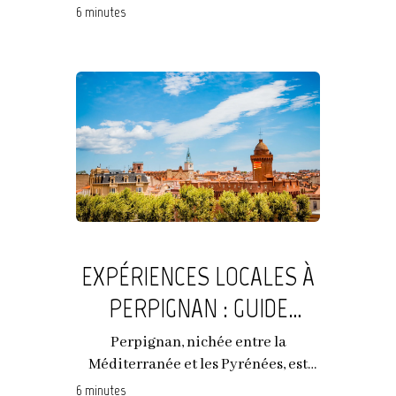
incontournable...
6 minutes
EXPÉRIENCES LOCALES À
PERPIGNAN : GUIDE
CULTUREL ET CULINAIRE
Perpignan, nichée entre la
Méditerranée et les Pyrénées, est
une ville captivante...
6 minutes