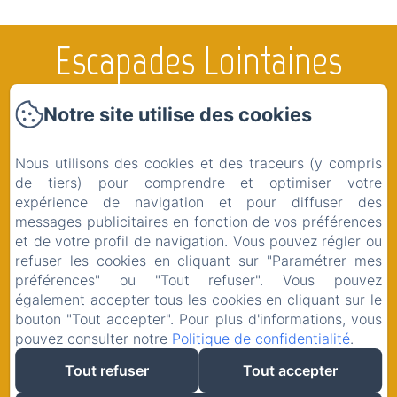
Escapades Lointaines
Notre site utilise des cookies
Accueil
Nous utilisons des cookies et des traceurs (y compris
Les Chambres & Airstream
de tiers) pour comprendre et optimiser votre
La Région
expérience de navigation et pour diffuser des
messages publicitaires en fonction de vos préférences
Boutique
et de votre profil de navigation. Vous pouvez régler ou
Contact
refuser les cookies en cliquant sur "Paramétrer mes
préférences" ou "Tout refuser". Vous pouvez
Mentions légales
également accepter tous les cookies en cliquant sur le
bouton "Tout accepter". Pour plus d'informations, vous
pouvez consulter notre
Politique de confidentialité
.
Tout refuser
Tout accepter
EN
FR
Créé par Amenitiz