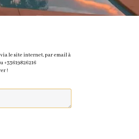
ia le site internet, par email à
 ou +33619826216
er !