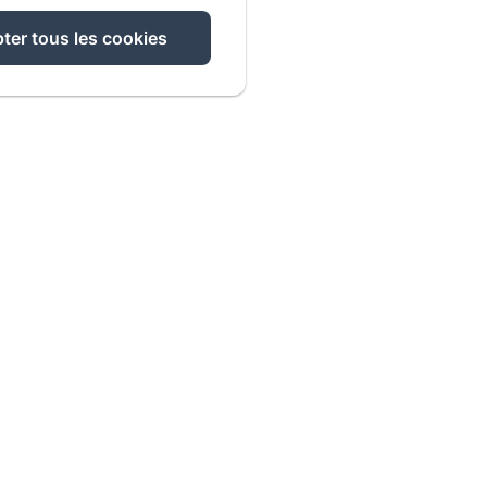
ter tous les cookies
Escapades Lointaines
min des Millésimes, Perpignan, 66000, France
ALLER À L'ADRESSE
APPELEZ-NOUS