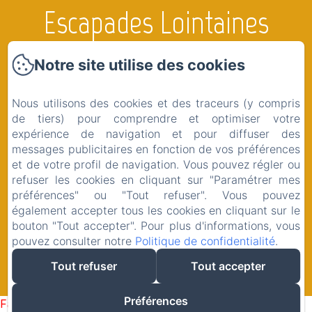
Escapades Lointaines
Notre site utilise des cookies
Accueil
Nous utilisons des cookies et des traceurs (y compris
Les Chambres & Airstream
de tiers) pour comprendre et optimiser votre
La Région
expérience de navigation et pour diffuser des
messages publicitaires en fonction de vos préférences
Boutique
et de votre profil de navigation. Vous pouvez régler ou
Contact
refuser les cookies en cliquant sur "Paramétrer mes
préférences" ou "Tout refuser". Vous pouvez
Mentions légales
également accepter tous les cookies en cliquant sur le
bouton "Tout accepter". Pour plus d'informations, vous
pouvez consulter notre
Politique de confidentialité
.
Tout refuser
Tout accepter
EN
FR
Créé par Amenitiz
Préférences
Failed to load BookingEngine/index: Loading chunk 1322