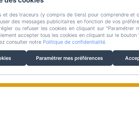
se des cookies
s et des traceurs (y compris de tiers) pour comprendre et 
fuser des messages publicitaires en fonction de vos préfére
EXPÉRIENCES LOCALES À
régler ou refuser les cookies en cliquant sur "Paramétrer 
ÈS
PERPIGNAN : GUIDE CULTUREL
lement accepter tous les cookies en cliquant sur le bouton 
ez consulter notre
Politique de confidentialité
.
ET CULINAIRE
rd,
Perpignan, nichée entre la Méditerranée et
Ima
les Pyrénées, est une ville captivante...
okies
Paramétrer mes préférences
Accep
6 minutes
6 mi
Escapades Lointaines
Les Chambres & Airstream
La Région
Boutique
Contact
M