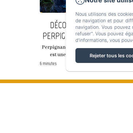
Notre site utili
Nous utilisons des cookie
de navigation et pour dif
DÉCOUVERTES LOCALES À
navigation. Vous pouvez 
PERPIGNAN : IMMERSION PR
refuser". Vous pouvez éga
d'informations, vous pouv
D'ESCAPADES LOINTAINES
Perpignan, la capitale de la Catalogne No
est une destination incontournable...
Rejeter tous les co
6 minutes
Accueil