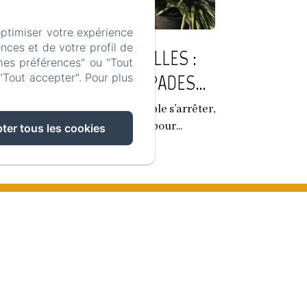
optimiser votre expérience
nces et de votre profil de
ESCAPADES TRANQUILLES :
mes préférences" ou "Tout
DÉTENTE CHEZ ESCAPADES
"Tout accepter". Pour plus
LOINTAINES
ginez un lieu où le temps semble s’arrêter,
où chaque détail est pensé pour...
ter tous les cookies
nutes
entions légales